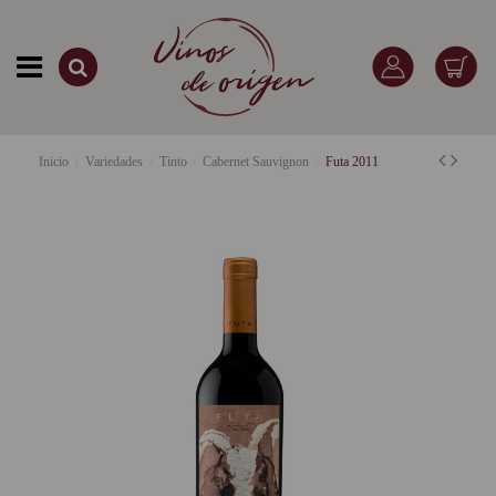
Inicio
Variedades
Tinto
Cabernet Sauvignon
Futa 2011