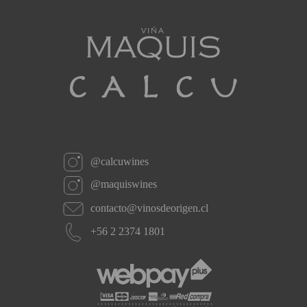
sfsd
gdf
@calcuwines
@maquiswines
contacto@vinosdeorigen.cl
+56 2 2374 1801