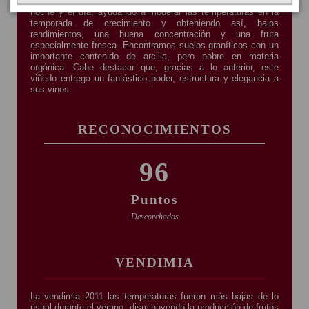
sucesivas dónde la brisa del mar los alcanza durante la
noche y el día, ayudando a moderar las temperaturas en la
temporada de crecimiento y obteniendo así, bajos
rendimientos, una buena concentración y una fruta
especialmente fresca. Encontramos suelos graníticos con un
importante contenido de arcilla, pero pobre en materia
orgánica. Cabe destacar que, gracias a lo anterior, este
viñedo entrega un fantástico poder, estructura y elegancia a
sus vinos.
RECONOCIMIENTOS
96
Puntos
Descorchados
VENDIMIA
La vendimia 2011 las temperaturas fueron más bajas de lo
usual durante el verano, disminuyendo la producción de frutos