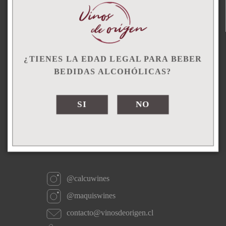
POLÍTICAS DE DESPACHO
TÉRMINOS Y CONDICIONES
PREGUNTAS FRECUENTES
grsg
¿TIENES LA EDAD LEGAL PARA BEBER
sfsd
BEDIDAS ALCOHÓLICAS?
SI
NO
gdf
@calcuwines
@maquiswines
contacto@vinosdeorigen.cl